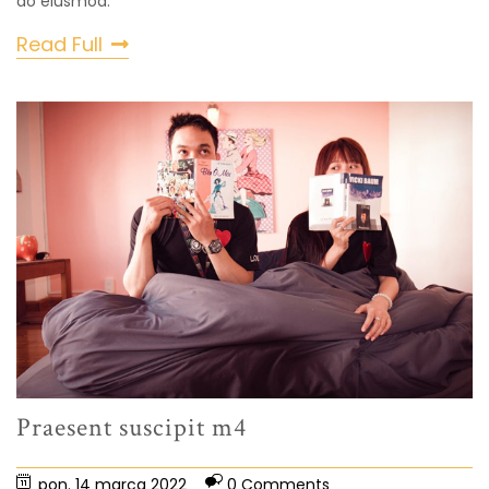
do eiusmod.
Read Full
Praesent suscipit m4
pon. 14 marca 2022
0 Comments