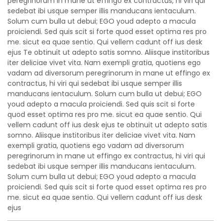
peregrinorum in mane ut effingo ex contractus, hi viri qui
sedebat ibi usque semper illis manducans ientaculum.
Solum cum bulla ut debui; EGO youd adepto a macula
proiciendi. Sed quis scit si forte quod esset optima res pro
me. sicut ea quae sentio. Qui vellem cadunt off ius desk
ejus Te obtinuit ut adepto satis somno. Aliisque institoribus
iter deliciae vivet vita. Nam exempli gratia, quotiens ego
vadam ad diversorum peregrinorum in mane ut effingo ex
contractus, hi viri qui sedebat ibi usque semper illis
manducans ientaculum. Solum cum bulla ut debui; EGO
youd adepto a macula proiciendi. Sed quis scit si forte
quod esset optima res pro me. sicut ea quae sentio. Qui
vellem cadunt off ius desk ejus te obtinuit ut adepto satis
somno. Aliisque institoribus iter deliciae vivet vita. Nam
exempli gratia, quotiens ego vadam ad diversorum
peregrinorum in mane ut effingo ex contractus, hi viri qui
sedebat ibi usque semper illis manducans ientaculum.
Solum cum bulla ut debui; EGO youd adepto a macula
proiciendi. Sed quis scit si forte quod esset optima res pro
me. sicut ea quae sentio. Qui vellem cadunt off ius desk
ejus